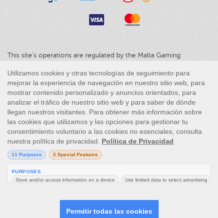
This site’s operations are regulated by the Malta Gaming
Authority and is operated by Skill On Net Limited, Office 1/5297
Level G, Quantum House, 75, Abate Rigord Street, Ta’ Xbiex, XBX
1120, Malta, under the gaming license issued by the Malta
Gaming Authority (license number MGA/CRP/171/2009/01)
issued on 1 August 2018.
Gambling can be addictive, please play responsibly.
Please note that all game images and provider icons displayed on
the logout page are for illustrative purposes only. Some of the
games shown may not be live or available on the logged-in
platform for your country or account.