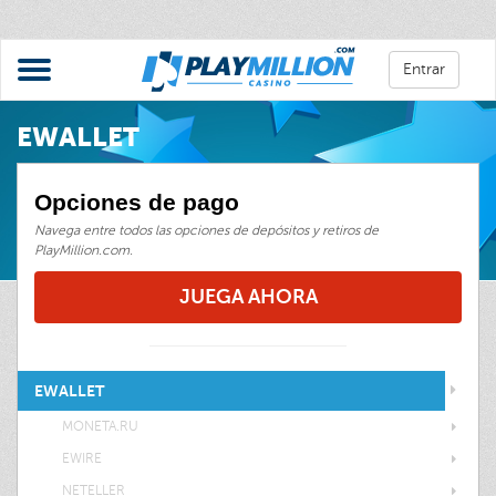
Entrar
EWALLET
Opciones de pago
Navega entre todos las opciones de depósitos y retiros de
PlayMillion.com.
JUEGA AHORA
EWALLET
MONETA.RU
EWIRE
NETELLER