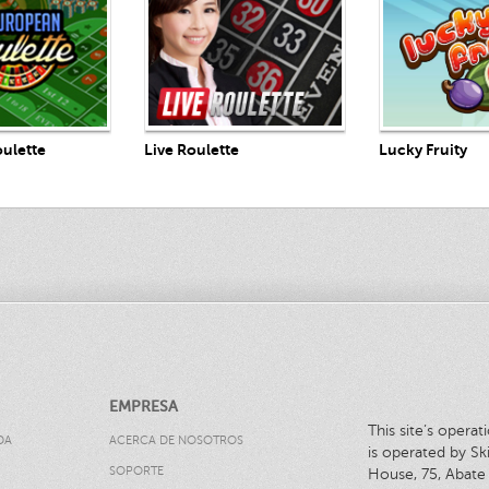
Play 
ay Now
Play Now
Lucky Fruity
ulette
Live Roulette
EMPRESA
This site’s opera
DA
ACERCA DE NOSOTROS
is operated by Sk
SOPORTE
House, 75, Abate 