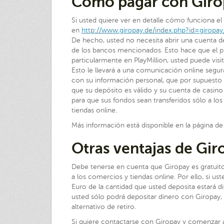
Cómo pagar con Giro
Si usted quiere ver en detalle cómo funciona el
en
http://www.giropay.de/index.php?id=giropay
De hecho, usted no necesita abrir una cuenta de 
de los bancos mencionados. Esto hace que el pr
particularmente en PlayMillion, usted puede vis
Esto le llevará a una comunicación online segur
con su información personal, que por supuesto 
que su depósito es válido y su cuenta de casino 
para que sus fondos sean transferidos sólo a lo
tiendas online.
Más información está disponible en la página d
Otras ventajas de Gir
Debe tenerse en cuenta que Giropay es gratuito
a los comercios y tiendas online. Por ello, si u
Euro de la cantidad que usted deposita estará d
usted sólo podrá depositar dinero con Giropay, 
alternativo de retiro.
Si quiere contactarse con Giropay y comenzar a u