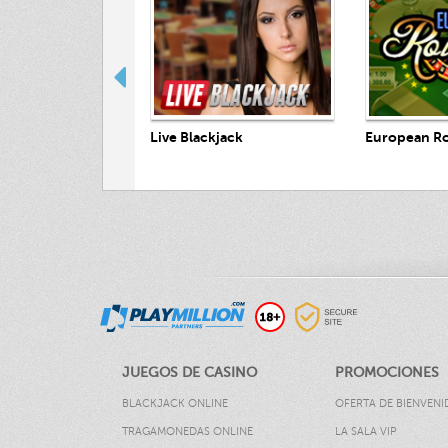
Play Now
Play Now
Pl
reasure Hunt
Live Blackjack
European Ro
JUEGOS DE CASINO
PROMOCIONES
BLACKJACK ONLINE
OFERTA DE BIENVENI
TRAGAMONEDAS ONLINE
LA SALA VIP