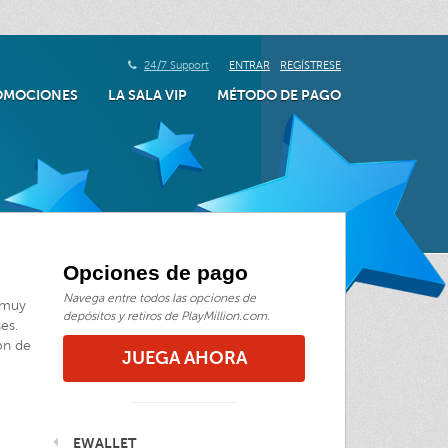
24/7 Support
ENTRAR
REGÍSTRESE
OMOCIONES
LA SALA VIP
MÉTODO DE PAGO
Opciones de pago
Navega entre todos las opciones de
 muy
depósitos y retiros de PlayMillion.com.
es.
ión de
JUEGA AHORA
EWALLET