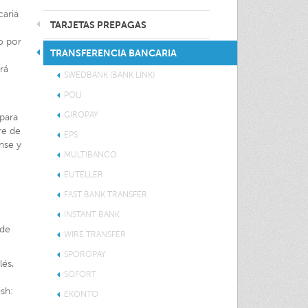
caria
TARJETAS PREPAGAS
o por
TRANSFERENCIA BANCARIA
rá
SWEDBANK (BANK LINK)
POLI
GIROPAY
para
re de
EPS
nse y
MULTIBANCO
EUTELLER
FAST BANK TRANSFER
INSTANT BANK
 de
WIRE TRANSFER
SPOROPAY
lés,
SOFORT
sh:
EKONTO