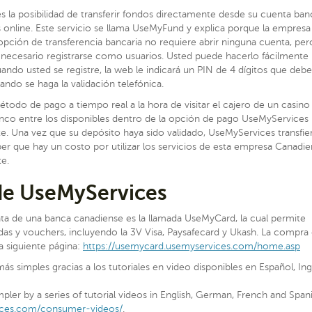
s la posibilidad de transferir fondos directamente desde su cuenta ban
 online. Este servicio se llama UseMyFund y explica porque la empresa
opción de transferencia bancaria no requiere abrir ninguna cuenta, per
s necesario registrarse como usuarios. Usted puede hacerlo fácilmente
uando usted se registre, la web le indicará un PIN de 4 dígitos que debe
ndo se haga la validación telefónica.
odo de pago a tiempo real a la hora de visitar el cajero de un casino
anco entre los disponibles dentro de la opción de pago UseMyServices 
 Una vez que su depósito haya sido validado, UseMyServices transfie
er que hay un costo por utilizar los servicios de esta empresa Canadie
e.
 de UseMyServices
nta de una banca canadiense es la llamada UseMyCard, la cual permite
adas y vouchers, incluyendo la 3V Visa, Paysafecard y Ukash. La compra
la siguiente página:
https://usemycard.usemyservices.com/home.asp
 simples gracias a los tutoriales en video disponibles en Español, Ing
ler by a series of tutorial videos in English, German, French and Spani
ices.com/consumer-videos/
.