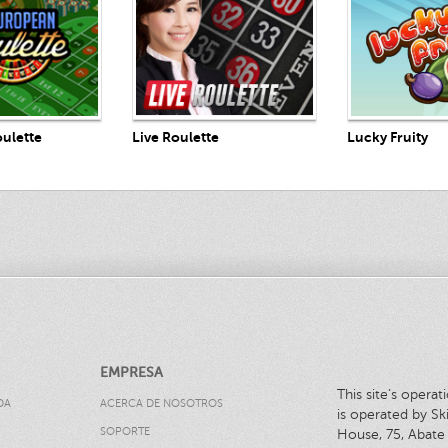
Play 
ay Now
Play Now
Lucky Fruity
ulette
Live Roulette
EMPRESA
This site’s opera
DA
ACERCA DE NOSOTROS
is operated by Sk
SOPORTE
House, 75, Abate 